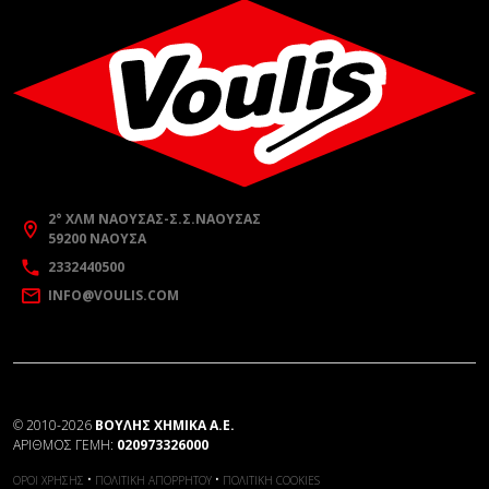
2° ΧΛΜ ΝΆΟΥΣΑΣ-Σ.Σ.ΝΆΟΥΣΑΣ
59200 ΝΆΟΥΣΑ
2332440500
INFO@VOULIS.COM
©
2010-2026
ΒΟΥΛΗΣ ΧΗΜΙΚΑ Α.Ε.
ΑΡΙΘΜΌΣ ΓΕΜΗ:
020973326000
•
•
ΌΡΟΙ ΧΡΉΣΗΣ
ΠΟΛΙΤΙΚΉ ΑΠΟΡΡΉΤΟΥ
ΠΟΛΙΤΙΚΉ COOKIES