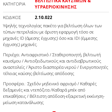
ΒΕΛΤΙΩΤΙΚΑ ΚΑΥΣΙΜΩΝ &
ΚΑΤΗΓΟΡΊΑ
ΥΓΡΑΕΡΙΟΚΙΝΗΣΗΣ
ΚΩΔΙΚΌΣ
2.10.022
Υψηλής τεχνολογίας πακέτο για βελτίωση όλων των
τύπων πετρελαίου με άριστη εφαρμογή τόσο σε
μηχανές ID (άμεσης έγχυσης) όσο και IDI (έμμεσης
έγχυσης) μηχανές.
Περιέχει: Αντιαφριστικό / Σταθεροποιητή, βελτιωτή
καυσίμου / Αντιοξειδωτικούς και αντιδιαβρωτικούς
αναστολείς / Άριστο διασπορέα νερού / Ενεργοποιητές
τέλειας καύσης-βελτίωσης απόδοσης
Προσφέρει : Σχεδόν μηδενικό αφρισμό / Καθαρές
δεξαμενές και ντεπόζιτα /Καθαρά μπέκ από
επικαθήσεις / Βέλτιστη απόδοση-εξαιρετική εκκίνηση-
μείωση κατανάλωσης