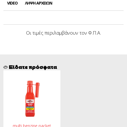
VIDEO
ΛΉΨΗ ΑΡΧΕΊΩΝ
Οι τιμές περιλαμβάνουν τον Φ.Π.Α.
Είδατε πρόσφατα
multi benzine packet